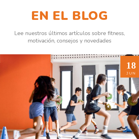
EN EL BLOG
Lee nuestros últimos artículos sobre fitness,
motivación, consejos y novedades
18
18
JUN
JUN