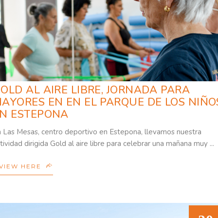
OLD AL AIRE LIBRE, JORNADA PARA
AYORES EN EN EL PARQUE DE LOS NIÑO
N ESTEPONA
 Las Mesas, centro deportivo en Estepona, llevamos nuestra
tividad dirigida Gold al aire libre para celebrar una mañana muy
VIEW HERE