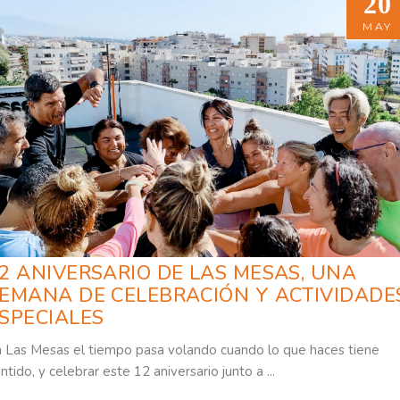
20
20
MAY
MAY
2 ANIVERSARIO DE LAS MESAS, UNA
EMANA DE CELEBRACIÓN Y ACTIVIDADE
SPECIALES
 Las Mesas el tiempo pasa volando cuando lo que haces tiene
ntido, y celebrar este 12 aniversario junto a