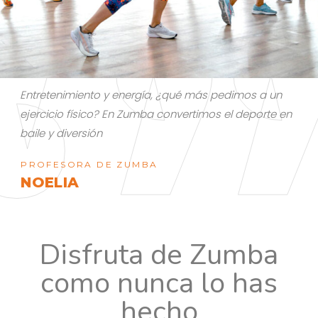
más pedimos a un
Un pie en la clase de Zumba y ¡adiós a
imos el deporte en
negativas! Necesitas implicar al cuerp
que nos centramos en disfrutar con el
PROFESORA DE ZUMBA
DAYANA
Disfruta de Zumba
como nunca lo has
hecho