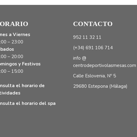
ORARIO
CONTACTO
nes a Viernes
952 11 32 11
:00 – 23:00
(+34) 691 106 714
bados
:00 – 20:00
info @
mingos y Festivos
centrodeportivolasmesas.com
:00 – 15:00
Calle Eslovenia, Nº 5
nsulta el horario de
29680 Estepona (Málaga)
tividades
nsulta el horario del spa