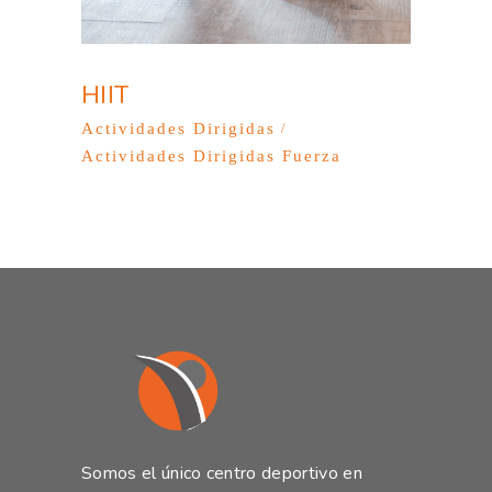
HIIT
Actividades Dirigidas
Actividades Dirigidas Fuerza
Somos el único centro deportivo en