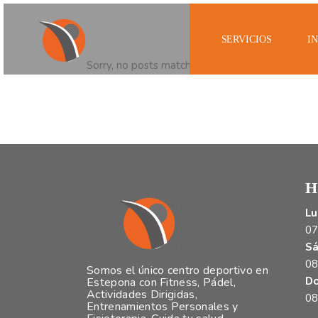
SERVICIOS
I
Sorry, no posts matched your criteria.
H
Lu
07
Sá
08
Somos el único centro deportivo en
Do
Estepona con Fitness, Pádel,
Actividades Dirigidas,
08
Entrenamientos Personales y