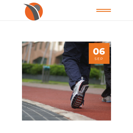
06
SEP