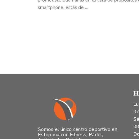
prometiste que harías en tu lista de propósito
smartphone, estás de
H
Lu
07
Sá
08
Somos el único centro deportivo en
Do
Estepona con Fitness, Pádel,