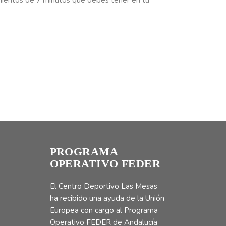
amientos de 7 minutos que debes tener en tu
PROGRAMA
OPERATIVO FEDER
El Centro Deportivo Las Mesas
ha recibido una ayuda de la Unión
Europea con cargo al Programa
Operativo FEDER de Andalucía