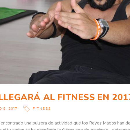
LLEGARÁ AL FITNESS EN 201
 9, 2017
FITNESS
s encontrado una pulsera de actividad que los Reyes Magos han d