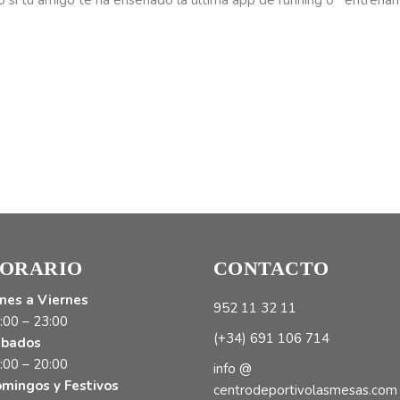
s o si tu amigo te ha enseñado la última app de running o entren
ORARIO
CONTACTO
nes a Viernes
952 11 32 11
:00 – 23:00
(+34) 691 106 714
bados
:00 – 20:00
info @
mingos y Festivos
centrodeportivolasmesas.com