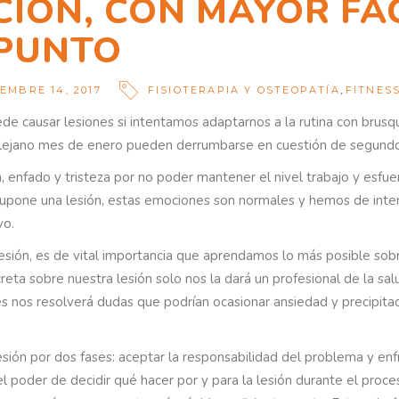
CIÓN, CON MAYOR FAC
 PUNTO
,
EMBRE 14, 2017
FISIOTERAPIA Y OSTEOPATÍA
FITNES
uede causar lesiones si intentamos adaptarnos a la rutina con brus
lejano mes de enero pueden derrumbarse en cuestión de segundos 
ón, enfado y tristeza por no poder mantener el nivel trabajo y es
pone una lesión, estas emociones son normales y hemos de intent
vo.
sión, es de vital importancia que aprendamos lo más posible sobr
creta sobre nuestra lesión solo nos la dará un profesional de la sal
es nos resolverá dudas que podrían ocasionar ansiedad y precipita
lesión por dos fases: aceptar la responsabilidad del problema y enf
 el poder de decidir qué hacer por y para la lesión durante el proc