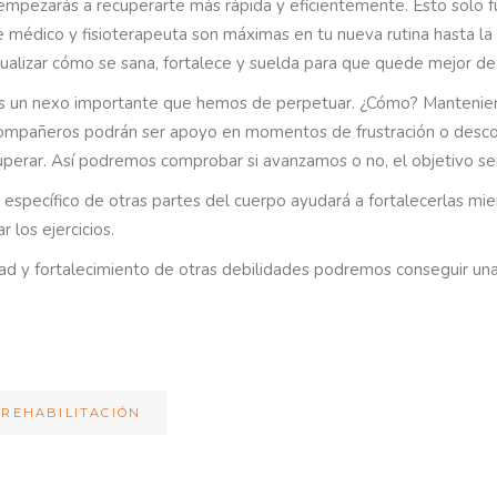
 empezarás a recuperarte más rápida y eficientemente. Esto solo fun
de médico y fisioterapeuta son máximas en tu nueva rutina hasta la
isualizar cómo se sana, fortalece y suelda para que quede mejor d
es un nexo importante que hemos de perpetuar. ¿Cómo? Mantenien
compañeros podrán ser apoyo en momentos de frustración o descont
erar. Así podremos comprobar si avanzamos o no, el objetivo ser
 específico de otras partes del cuerpo ayudará a fortalecerlas mi
 los ejercicios.
bilidad y fortalecimiento de otras debilidades podremos conseguir 
REHABILITACIÓN