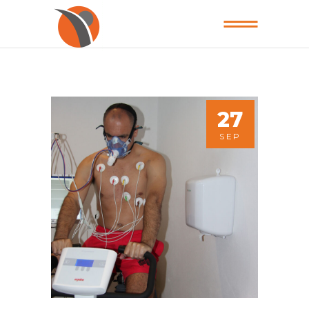
27
SEP