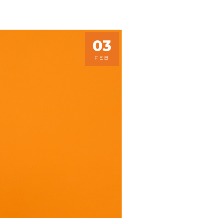
03
FEB