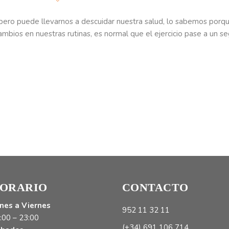
, pero puede llevarnos a descuidar nuestra salud, lo sabemos porqu
mbios en nuestras rutinas, es normal que el ejercicio pase a un s
ORARIO
CONTACTO
nes a Viernes
952 11 32 11
:00 – 23:00
(+34) 691 106 714